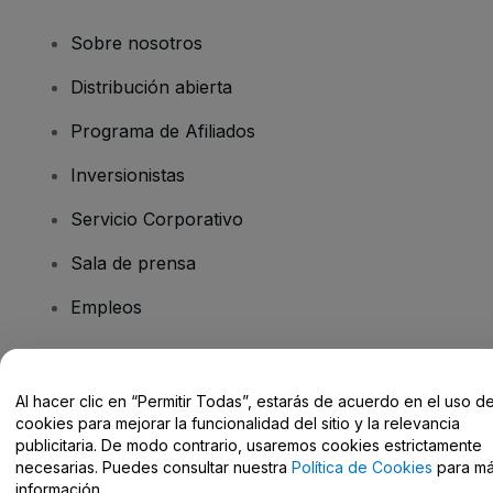
Sobre nosotros
Distribución abierta
Programa de Afiliados
Inversionistas
Servicio Corporativo
Sala de prensa
Empleos
¿Tiene preguntas?
Al hacer clic en “Permitir Todas”, estarás de acuerdo en el uso d
cookies para mejorar la funcionalidad del sitio y la relevancia
Centro de Ayuda / Contacto
publicitaria. De modo contrario, usaremos cookies estrictamente
necesarias. Puedes consultar nuestra
Política de Cookies
para m
información.