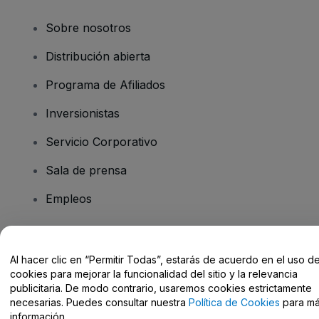
Sobre nosotros
Distribución abierta
Programa de Afiliados
Inversionistas
Servicio Corporativo
Sala de prensa
Empleos
¿Tiene preguntas?
Al hacer clic en “Permitir Todas”, estarás de acuerdo en el uso d
cookies para mejorar la funcionalidad del sitio y la relevancia
Centro de Ayuda / Contacto
publicitaria. De modo contrario, usaremos cookies estrictamente
necesarias. Puedes consultar nuestra
Política de Cookies
para m
información.