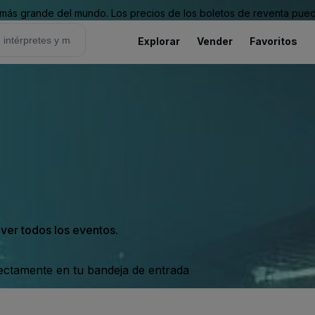
ás grande del mundo. Los precios de los boletos de reventa puede
Explorar
Vender
Favoritos
 ver todos los eventos.
rectamente en tu bandeja de entrada