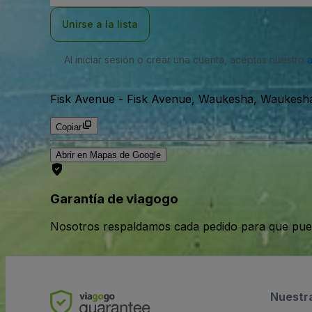
correo
electrónico
Unirse a la lista
Al iniciar sesión o crear una cuenta, aceptas nuestro
Fisk Avenue
-
Fisk Avenue, Waukesha, Waukesha
Copiar
Abrir en Mapas de Google
Garantía de viagogo
Nosotros respaldamos cada pedido para que pue
Nuestr