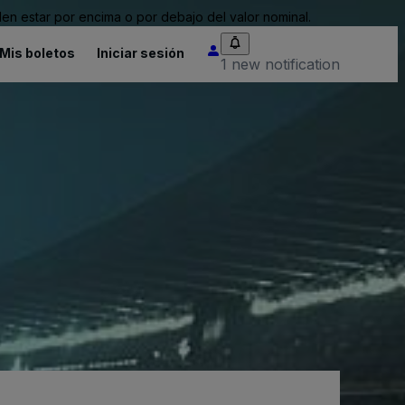
n estar por encima o por debajo del valor nominal.
Mis boletos
Iniciar sesión
1 new notification