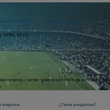
acuerdo de usuario
y nuestra
política de privacidad
. Es posible que
puedes darte de baja en cualquier momento.
, 53186, EE.UU.
da comprar y vender boletos con 100% de confianza.
a empresa
¿Tiene preguntas?