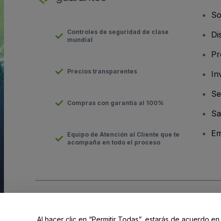
So
Controles de seguridad de clase
Di
mundial
Pr
Precios transparentes
In
Se
Compras con garantía al 100%
Sa
Em
Equipo de Atención al Cliente que te
acompaña en todo el proceso
Derechos reservados © viagogo GmbH 2026
Datos de la Emp
El uso de este sitio web constituye la aceptación de los
Términ
Al hacer clic en “Permitir Todas”, estarás de acuerdo en