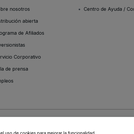
bre nosotros
Centro de Ayuda / Co
stribución abierta
ograma de Afiliados
versionistas
rvicio Corporativo
la de prensa
pleos
resa
os y Condiciones
, de la
Política de Privacidad
, de la
Política de Cookies
y de
 el uso de cookies para mejorar la funcionalidad