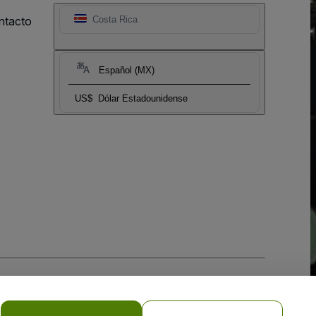
ntacto
Costa Rica
Español (MX)
US$
Dólar Estadounidense
 la
Política de Privacidad para Móviles