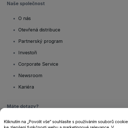
Naše společnost
O nás
Otevřená distribuce
Partnerský program
Investoři
Corporate Service
Newsroom
Kariéra
Máte dotazy?
Centrum nápovědy / Kontakt
Kliknutím na „Povolit vše“ souhlasíte s používáním souborů cookie
ke zlepšení funkčnosti webu a marketingové relevance. V