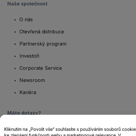
Naše společnost
O nás
Otevřená distribuce
Partnerský program
Investoři
Corporate Service
Newsroom
Kariéra
Máte dotazy?
Centrum nápovědy / Kontakt
Kliknutím na „Povolit vše“ souhlasíte s používáním souborů cookie
ke zlepšení funkčnosti webu a marketingové relevance. V