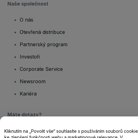
Naše společnost
O nás
Otevřená distribuce
Partnerský program
Investoři
Corporate Service
Newsroom
Kariéra
Máte dotazy?
Centrum nápovědy / Kontakt
Kliknutím na „Povolit vše“ souhlasíte s používáním souborů cookie
ke zlepšení funkčnosti webu a marketingové relevance. V