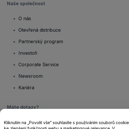
Naše společnost
O nás
Otevřená distribuce
Partnerský program
Investoři
Corporate Service
Newsroom
Kariéra
Máte dotazy?
Centrum nápovědy / Kontakt
Kliknutím na „Povolit vše“ souhlasíte s používáním souborů cookie
ke zlepšení funkčnosti webu a marketingové relevance. V