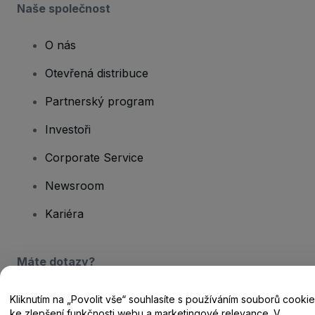
Naše společnost
O nás
Otevřená distribuce
Partnerský program
Investoři
Corporate Service
Newsroom
Kariéra
Máte dotazy?
Centrum nápovědy / Kontakt
Kliknutím na „Povolit vše“ souhlasíte s používáním souborů cookie
ke zlepšení funkčnosti webu a marketingové relevance. V