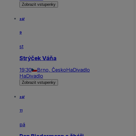
Zobrazit vstupenky
zář
9
st
Strýček Váňa
19:30
Brno, Česko
HaDivadlo
HaDivadlo
Zobrazit vstupenky
zář
11
pá