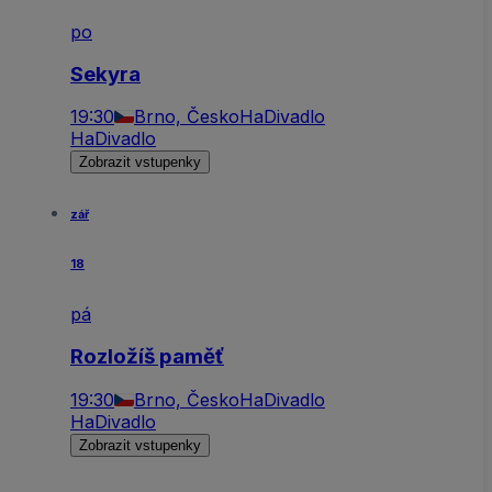
po
Sekyra
19:30
Brno, Česko
HaDivadlo
HaDivadlo
Zobrazit vstupenky
zář
18
pá
Rozložíš paměť
19:30
Brno, Česko
HaDivadlo
HaDivadlo
Zobrazit vstupenky