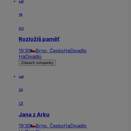
zář
19
so
Rozložíš paměť
19:30
Brno, Česko
HaDivadlo
HaDivadlo
Zobrazit vstupenky
zář
22
út
Jana z Arku
19:30
Brno, Česko
HaDivadlo