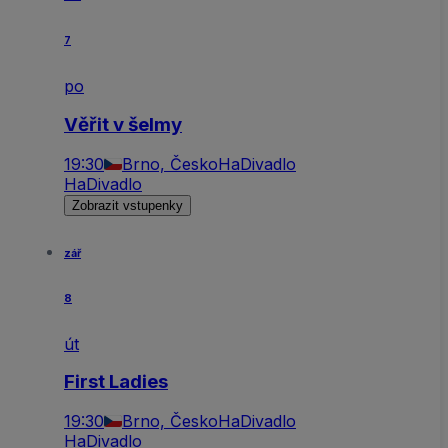
7
po
Věřit v šelmy
19:30
Brno, Česko
HaDivadlo
HaDivadlo
Zobrazit vstupenky
zář
8
út
First Ladies
19:30
Brno, Česko
HaDivadlo
HaDivadlo