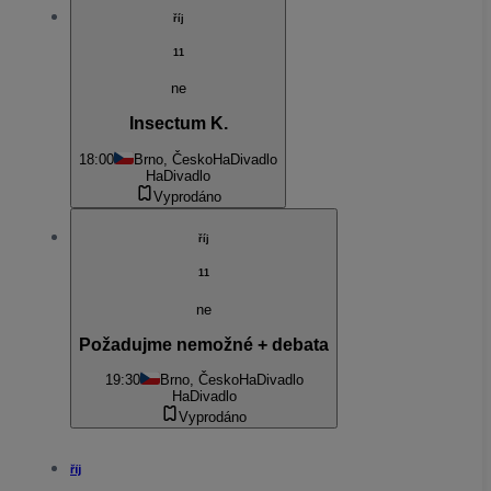
říj
11
ne
Insectum K.
18:00
Brno, Česko
HaDivadlo
HaDivadlo
Vyprodáno
říj
11
ne
Požadujme nemožné + debata
19:30
Brno, Česko
HaDivadlo
HaDivadlo
Vyprodáno
říj