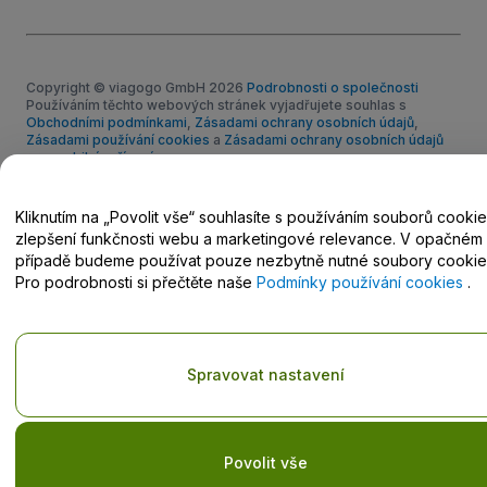
Copyright © viagogo GmbH 2026
Podrobnosti o společnosti
Používáním těchto webových stránek vyjadřujete souhlas s
Obchodními podmínkami
,
Zásadami ochrany osobních údajů
,
Zásadami používání cookies
a
Zásadami ochrany osobních údajů
pro mobilní zařízení
.
Nesdílejte mé osobní údaje nebo volby týkající se ochrany
osobních údajů
Kliknutím na „Povolit vše“ souhlasíte s používáním souborů cooki
zlepšení funkčnosti webu a marketingové relevance. V opačném
případě budeme používat pouze nezbytně nutné soubory cookie
Pro podrobnosti si přečtěte naše
Podmínky používání cookies
.
Spravovat nastavení
Povolit vše