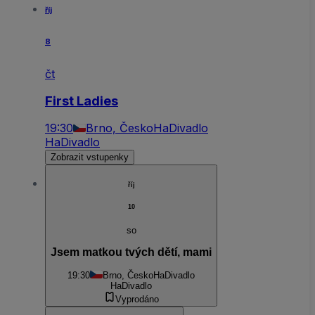
říj
8
čt
First Ladies
19:30
Brno, Česko
HaDivadlo
HaDivadlo
Zobrazit vstupenky
říj
10
so
Jsem matkou tvých dětí, mami
19:30
Brno, Česko
HaDivadlo
HaDivadlo
Vyprodáno