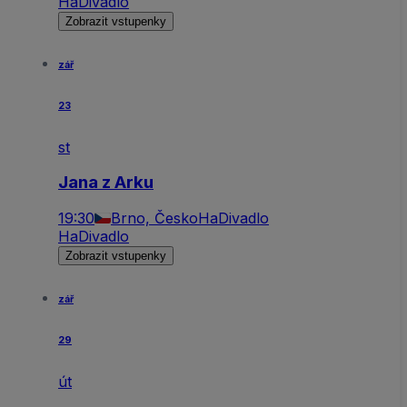
HaDivadlo
Zobrazit vstupenky
zář
23
st
Jana z Arku
19:30
Brno, Česko
HaDivadlo
HaDivadlo
Zobrazit vstupenky
zář
29
út