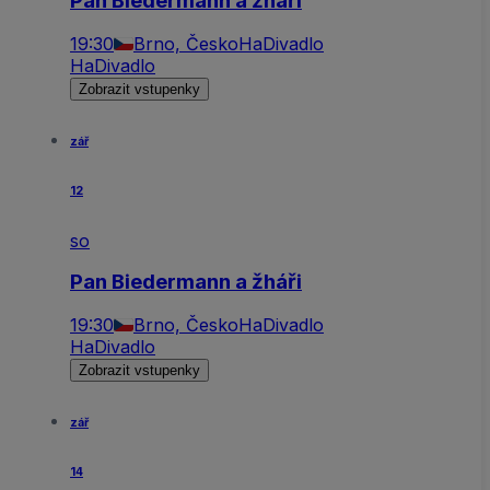
Pan Biedermann a žháři
19:30
Brno, Česko
HaDivadlo
HaDivadlo
Zobrazit vstupenky
zář
12
so
Pan Biedermann a žháři
19:30
Brno, Česko
HaDivadlo
HaDivadlo
Zobrazit vstupenky
zář
14