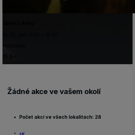
Jana z Arku
út, 22. září 2026 • 19:30
HaDivadlo
35 $+
Žádné akce ve vašem okolí
Počet akcí ve všech lokalitách: 28
zář