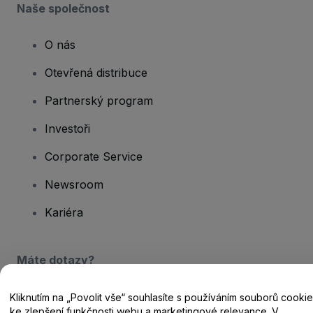
Naše společnost
O nás
Otevřená distribuce
Partnerský program
Investoři
Corporate Service
Newsroom
Kariéra
Máte dotazy?
Centrum nápovědy / Kontakt
Kliknutím na „Povolit vše“ souhlasíte s používáním souborů cookie
ke zlepšení funkčnosti webu a marketingové relevance. V