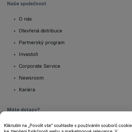
Naše společnost
O nás
Otevřená distribuce
Partnerský program
Investoři
Corporate Service
Newsroom
Kariéra
Máte dotazy?
Centrum nápovědy / Kontakt
Kliknutím na „Povolit vše“ souhlasíte s používáním souborů cookie
ke zlepšení funkčnosti webu a marketingové relevance. V