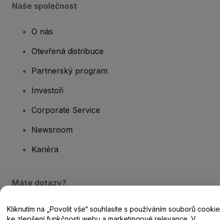
Naše společnost
O nás
Otevřená distribuce
Partnerský program
Investoři
Corporate Service
Newsroom
Kariéra
Máte dotazy?
Centrum nápovědy / Kontakt
Kliknutím na „Povolit vše“ souhlasíte s používáním souborů cookie
ke zlepšení funkčnosti webu a marketingové relevance. V