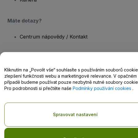
Máte dotazy?
Centrum nápovědy / Kontakt
Kliknutím na „Povolit vše“ souhlasíte s používáním souborů cooki
Copyright © viagogo GmbH 2026
Podrobnosti o společnosti
zlepšení funkčnosti webu a marketingové relevance. V opačném
Používáním těchto webových stránek vyjadřujete souhlas s
případě budeme používat pouze nezbytně nutné soubory cookie
Obchodními podmínkami
,
Zásadami ochrany osobních údajů
,
Zásadami používání cookies
a
Zásadami ochrany osobních údajů
Pro podrobnosti si přečtěte naše
Podmínky používání cookies
.
pro mobilní zařízení
.
Nesdílejte mé osobní údaje nebo volby týkající se ochrany
osobních údajů
Spravovat nastavení