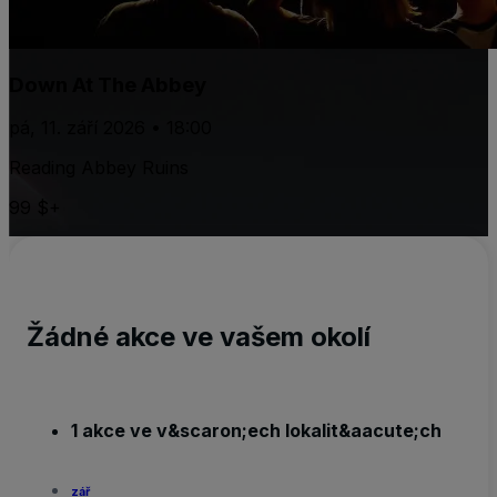
Down At The Abbey
pá, 11. září 2026 • 18:00
Reading Abbey Ruins
99 $+
Žádné akce ve vašem okolí
1 akce ve v&scaron;ech lokalit&aacute;ch
zář