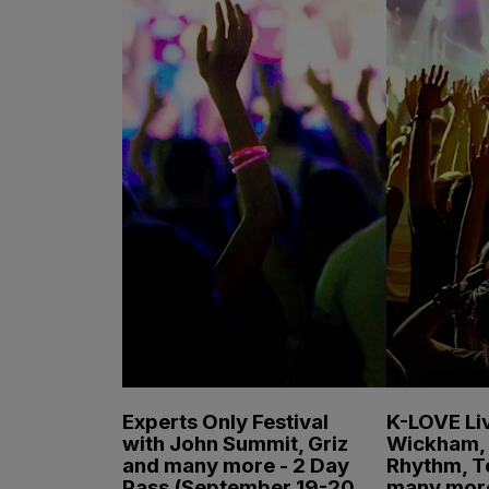
Experts Only Festival
K-LOVE Liv
with John Summit, Griz
Wickham, 
and many more - 2 Day
Rhythm, T
Pass (September 19-20,
many mor