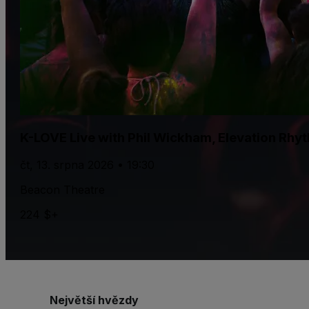
K-LOVE Live with Phil Wickham, Elevation Rhy
čt, 13. srpna 2026 • 19:30
Beacon Theatre
224 $+
Největší hvězdy