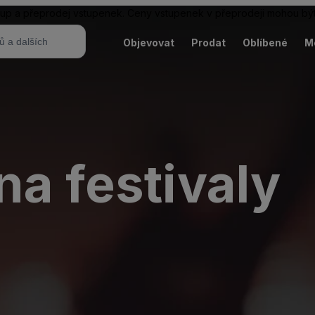
ákup a přeprodej vstupenek. Ceny vstupenek v přeprodeji mohou být
Objevovat
Prodat
Oblíbené
M
a festivaly