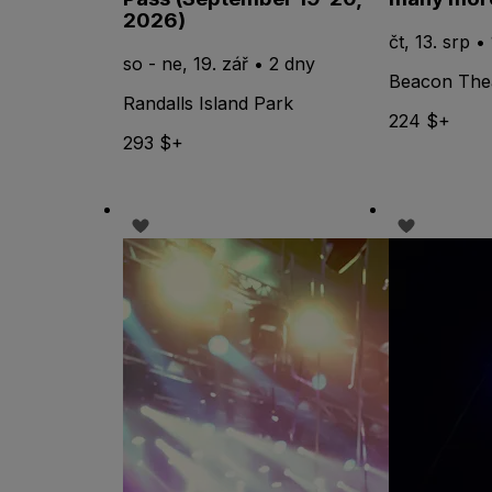
2026)
čt, 13. srp •
so - ne, 19. zář • 2 dny
Beacon The
Randalls Island Park
224 $+
293 $+