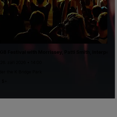
GB Festival with Morrissey, Patti Smith, Interpol
 26. září 2026 • 14:00
er the K Bridge Park
7 $+