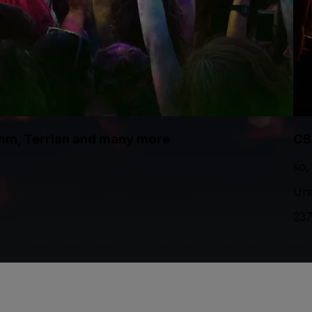
thm, Terrian and many more
CB
so,
Und
23