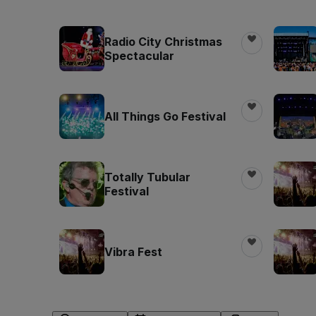
Radio City Christmas
Spectacular
All Things Go Festival
Totally Tubular
Festival
Vibra Fest