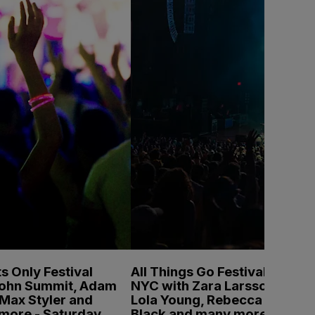
s Only Festival
All Things Go Festival
John Summit, Adam
NYC with Zara Larsson,
Max Styler and
Lola Young, Rebecca
more - Saturday
Black and many more -