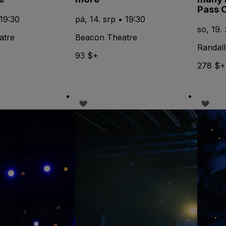
Pass 
 19:30
pá, 14. srp • 19:30
so, 19.
atre
Beacon Theatre
Randall
93 $+
278 $+