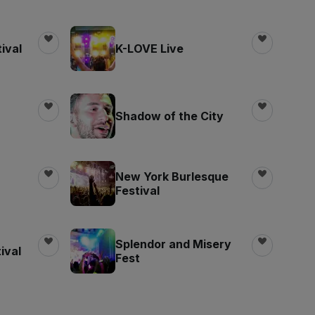
ival
K-LOVE Live
Shadow of the City
New York Burlesque
Festival
Splendor and Misery
ival
Fest