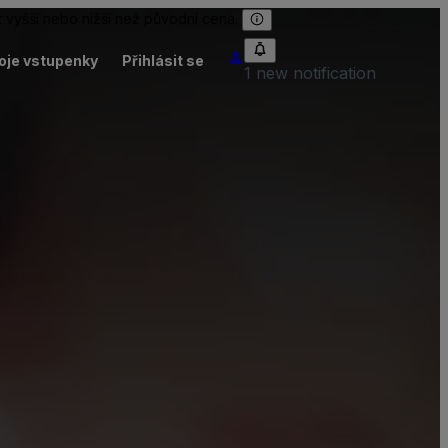
 vyšší nebo nižší než původní cena.
oje vstupenky
Přihlásit se
1 new notification