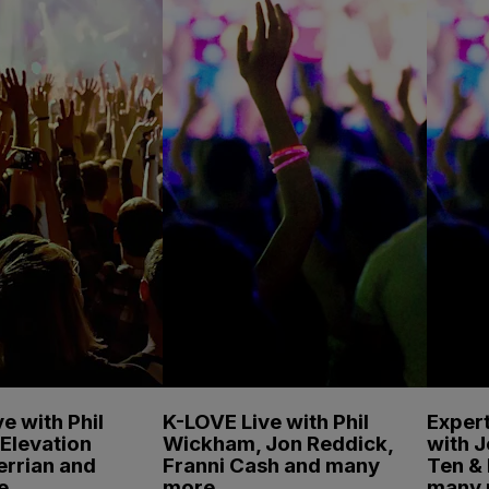
e with Phil
K-LOVE Live with Phil
Expert
Elevation
Wickham, Jon Reddick,
with 
errian and
Franni Cash and many
Ten & 
e
more
many 