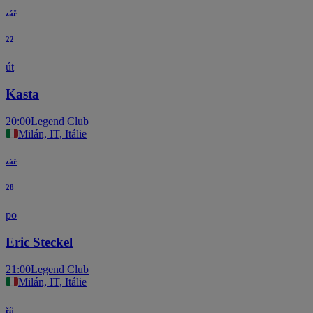
zář
22
út
Kasta
20:00
Legend Club
Milán, IT, Itálie
zář
28
po
Eric Steckel
21:00
Legend Club
Milán, IT, Itálie
říj