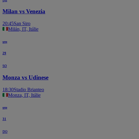
Milan vs Venezia
20:45
San Siro
Milán, IT, Itálie
srp
29
so
Monza vs Udinese
18:30
Stadio Brianteo
Monza, IT, Itálie
srp
31
po