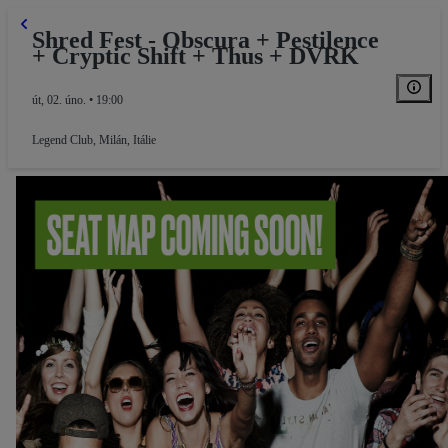
Shred Fest - Obscura + Pestilence
+ Cryptic Shift + Thus + DVRK
út, 02. úno. • 19:00
Legend Club
,
Milán, Itálie