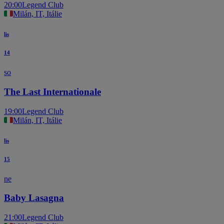
20:00
Legend Club
Milán, IT, Itálie
lis
14
so
The Last Internationale
19:00
Legend Club
Milán, IT, Itálie
lis
15
ne
Baby Lasagna
21:00
Legend Club