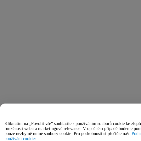
Kliknutím na „Povolit vše“ souhlasíte s používáním souborů cookie ke zlepš
funkčnosti webu a marketingové relevance. V opačném případě budeme pou
pouze nezbytně nutné soubory cookie. Pro podrobnosti si přečtěte naše
Podm
používání cookies
.