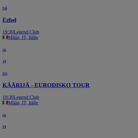
pá
Ezhel
19:30
Legend Club
Milán, IT, Itálie
říj
19
po
KÄÄRIJÄ - EURODISKO TOUR
19:30
Legend Club
Milán, IT, Itálie
říj
19