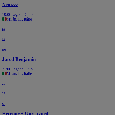
Nemzzz
19:00
Legend Club
Milán, IT, Itálie
říj
25
ne
Jared Benjamin
21:00
Legend Club
Milán, IT, Itálie
říj
28
st
Heretoir + Unreqvited