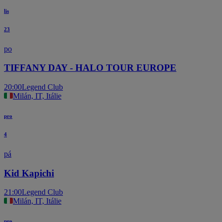
lis
23
po
TIFFANY DAY - HALO TOUR EUROPE
20:00
Legend Club
Milán, IT, Itálie
pro
4
pá
Kid Kapichi
21:00
Legend Club
Milán, IT, Itálie
pro