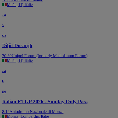
Milán, IT, Itálie
zář
5
so
Diljit Dosanjh
20:30
Unipol Forum (formerly Mediolanum Forum)
Milán, IT, Itálie
zář
6
ne
Italian F1 GP 2026 - Sunday Only Pass
8:15
Autodromo Nazionale di Monza
Monza, Lombardia, Itálie