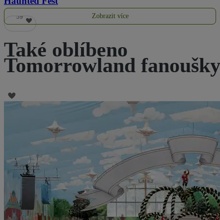
Haunted Fest
Zobrazit více
59
Také oblíbeno
Tomorrowland fanoušk