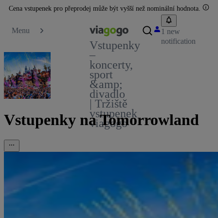
Cena vstupenek pro přeprodej může být vyšší než nominální hodnota.
Menu
1 new
notification
Vstupenky
–
koncerty,
sport
&amp;
divadlo
| Tržiště
vstupenek
Vstupenky na Tomorrowland
viagogo