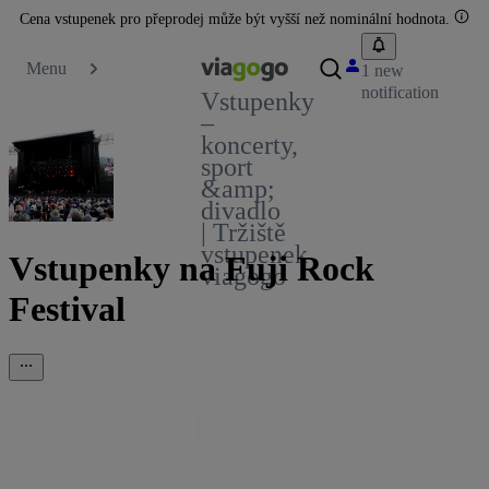
Cena vstupenek pro přeprodej může být vyšší než nominální hodnota.
Menu
1 new
notification
Vstupenky
–
koncerty,
sport
&amp;
divadlo
| Tržiště
vstupenek
Vstupenky na Fuji Rock
viagogo
Festival