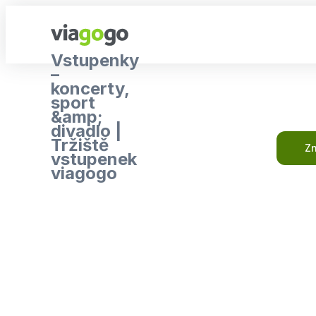
Vstupenky
–
koncerty,
sport
&amp;
divadlo |
Tržiště
Zn
vstupenek
viagogo