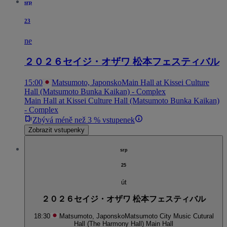
srp
23
ne
２０２６セイジ・オザワ 松本フェスティバル
15:00
Matsumoto, Japonsko
Main Hall at Kissei Culture
Hall (Matsumoto Bunka Kaikan) - Complex
Main Hall at Kissei Culture Hall (Matsumoto Bunka Kaikan)
- Complex
Zbývá méně než 3 % vstupenek
Zobrazit vstupenky
srp
25
út
２０２６セイジ・オザワ 松本フェスティバル
18:30
Matsumoto, Japonsko
Matsumoto City Music Cutural
Hall (The Harmony Hall) Main Hall