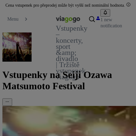
Cena vstupenek pro přeprodej může být vyšší než nominální hodnota.
Menu
1 new
notification
Vstupenky
–
koncerty,
sport
&amp;
divadlo
| Tržiště
vstupenek
Vstupenky na Seiji Ozawa
viagogo
Matsumoto Festival