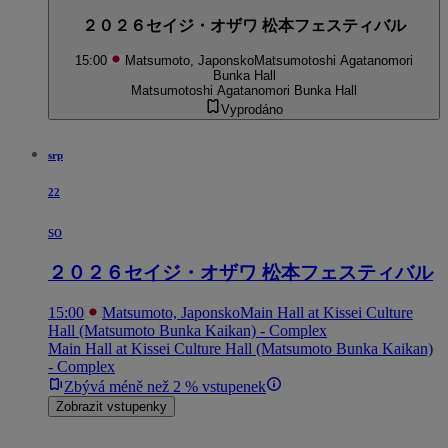
２０２６セイジ・オザワ 松本フェスティバル
15:00
Matsumoto, Japonsko
Matsumotoshi Agatanomori
Bunka Hall
Matsumotoshi Agatanomori Bunka Hall
Vyprodáno
srp
22
so
２０２６セイジ・オザワ 松本フェスティバル
15:00
Matsumoto, Japonsko
Main Hall at Kissei Culture
Hall (Matsumoto Bunka Kaikan) - Complex
Main Hall at Kissei Culture Hall (Matsumoto Bunka Kaikan)
- Complex
Zbývá méně než 2 % vstupenek
Zobrazit vstupenky