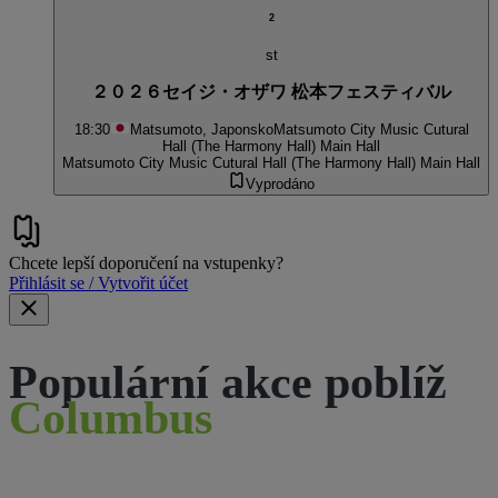
2
st
２０２６セイジ・オザワ 松本フェスティバル
18:30
Matsumoto, Japonsko
Matsumoto City Music Cutural
Hall (The Harmony Hall) Main Hall
Matsumoto City Music Cutural Hall (The Harmony Hall) Main Hall
Vyprodáno
Chcete lepší doporučení na vstupenky?
Přihlásit se / Vytvořit účet
Populární akce poblíž
Columbus