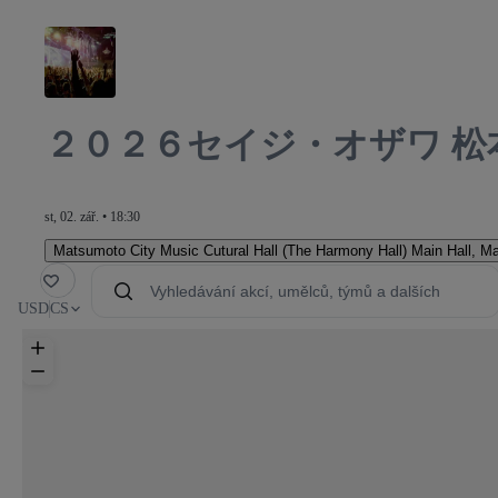
２０２６セイジ・オザワ 
st, 02. zář. • 18:30
Matsumoto City Music Cutural Hall (The Harmony Hall) Main Hall
,
Ma
íbené
USD
CS