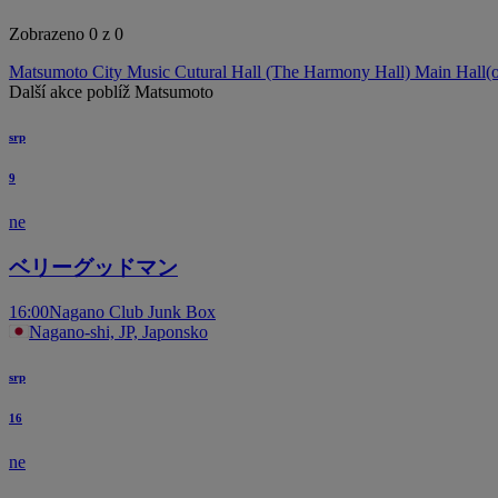
Zobrazeno 0 z 0
Matsumoto City Music Cutural Hall (The Harmony Hall) Main Hall
(
Další akce poblíž Matsumoto
srp
9
ne
ベリーグッドマン
16:00
Nagano Club Junk Box
Nagano-shi, JP, Japonsko
srp
16
ne