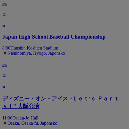
srp
12
st
Japan High School Baseball Championship
8:00
Hanshin Koshien Stadium
Nishinomiya, Hyogo, Japonsko
srp
12
st
ディズニー・オン・アイス “Ｌｅｔ’ｓ Ｐａｒｔ
ｙ！” 大阪公演
11:00
Osaka-Jo Hall
Osaka, Osaka-fu, Japonsko