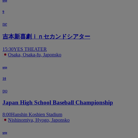
srp
9
ne
吉本新喜劇ｉｎセカンドシアター
15:30
YES THEATER
Osaka, Osaka-fu, Japonsko
srp
10
po
Japan High School Baseball Championship
8:00
Hanshin Koshien Stadium
Nishinomiya, Hyogo, Japonsko
srp