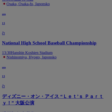
Osaka, Osaka-fu, Japonsko
srp
13
čt
National High School Baseball Championship
13:30
Hanshin Koshien Stadium
Nishinomiya, Hyogo, Japonsko
srp
13
čt
ディズニー・オン・アイス “Ｌｅｔ’ｓ Ｐａｒｔ
ｙ！” 大阪公演