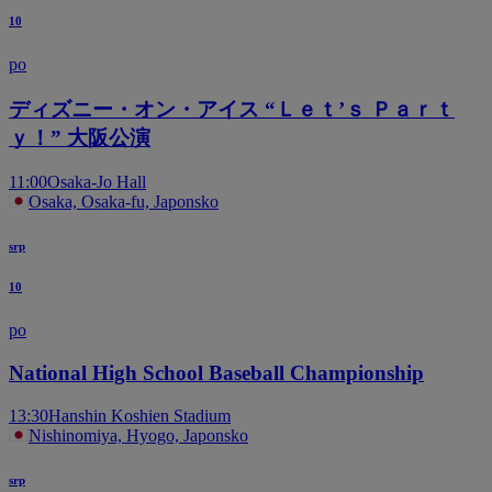
10
po
ディズニー・オン・アイス “Ｌｅｔ’ｓ Ｐａｒｔ
ｙ！” 大阪公演
11:00
Osaka-Jo Hall
Osaka, Osaka-fu, Japonsko
srp
10
po
National High School Baseball Championship
13:30
Hanshin Koshien Stadium
Nishinomiya, Hyogo, Japonsko
srp