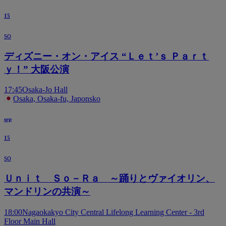
15
so
ディズニー・オン・アイス “Ｌｅｔ’ｓ Ｐａｒｔ
ｙ！” 大阪公演
17:45
Osaka-Jo Hall
Osaka, Osaka-fu, Japonsko
srp
15
so
Ｕｎｉｔ Ｓｏ－Ｒａ ～踊りとヴァイオリン、
マンドリンの共演～
18:00
Nagaokakyo City Central Lifelong Learning Center - 3rd
Floor Main Hall