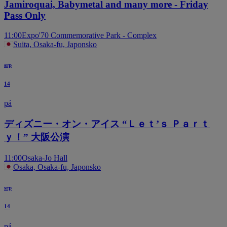
Jamiroquai, Babymetal and many more - Friday
Pass Only
11:00
Expo'70 Commemorative Park - Complex
Suita, Osaka-fu, Japonsko
srp
14
pá
ディズニー・オン・アイス “Ｌｅｔ’ｓ Ｐａｒｔ
ｙ！” 大阪公演
11:00
Osaka-Jo Hall
Osaka, Osaka-fu, Japonsko
srp
14
pá