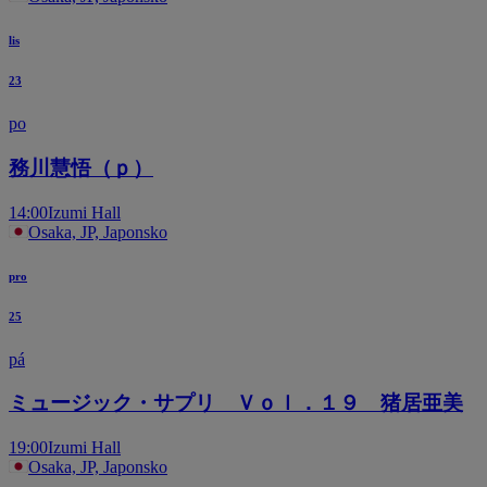
lis
23
po
務川慧悟（ｐ）
14:00
Izumi Hall
Osaka, JP, Japonsko
pro
25
pá
ミュージック・サプリ Ｖｏｌ．１９ 猪居亜美
19:00
Izumi Hall
Osaka, JP, Japonsko