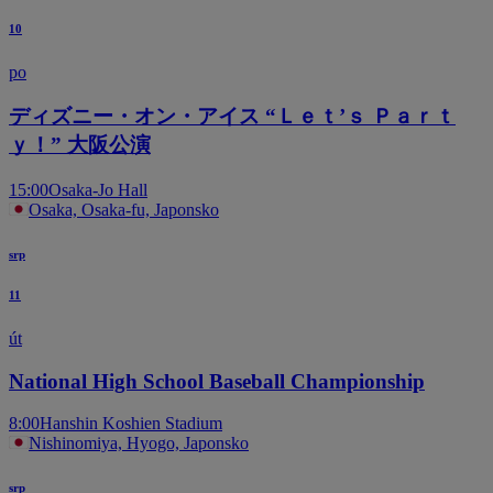
10
po
ディズニー・オン・アイス “Ｌｅｔ’ｓ Ｐａｒｔ
ｙ！” 大阪公演
15:00
Osaka-Jo Hall
Osaka, Osaka-fu, Japonsko
srp
11
út
National High School Baseball Championship
8:00
Hanshin Koshien Stadium
Nishinomiya, Hyogo, Japonsko
srp