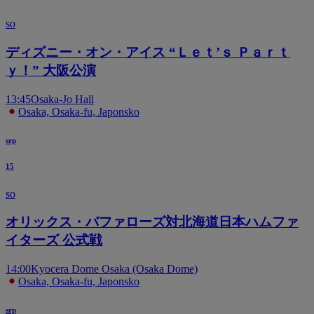
so
ディズニー・オン・アイス “Ｌｅｔ’ｓ Ｐａｒｔ
ｙ！” 大阪公演
13:45
Osaka-Jo Hall
Osaka, Osaka-fu, Japonsko
srp
15
so
オリックス・バファローズ対北海道日本ハムファ
イターズ 公式戦
14:00
Kyocera Dome Osaka (Osaka Dome)
Osaka, Osaka-fu, Japonsko
srp