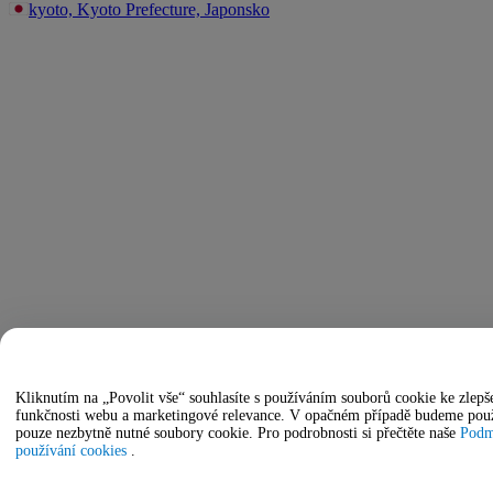
kyoto, Kyoto Prefecture, Japonsko
Kliknutím na „Povolit vše“ souhlasíte s používáním souborů cookie ke zlepš
funkčnosti webu a marketingové relevance. V opačném případě budeme pou
pouze nezbytně nutné soubory cookie. Pro podrobnosti si přečtěte naše
Podm
používání cookies
.