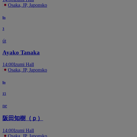
Osaka, JP, Japonsko
lis
3
út
Ayako Tanaka
14:00
Izumi Hall
Osaka, JP, Japonsko
lis
15
ne
阪田知樹（ｐ）
14:00
Izumi Hall
Osaka, JP, Japonsko