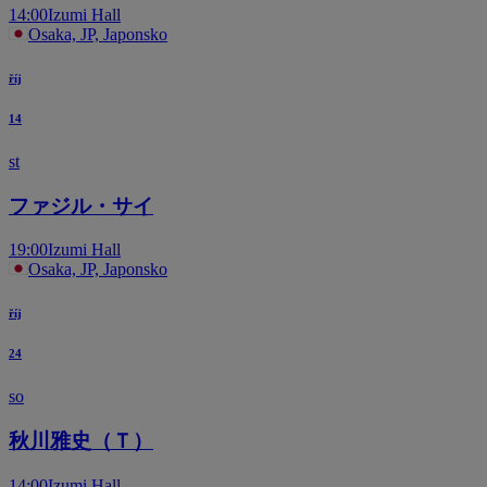
14:00
Izumi Hall
Osaka, JP, Japonsko
říj
14
st
ファジル・サイ
19:00
Izumi Hall
Osaka, JP, Japonsko
říj
24
so
秋川雅史（Ｔ）
14:00
Izumi Hall