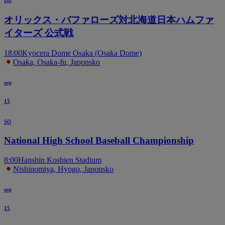
オリックス・バファローズ対北海道日本ハムファ
イターズ 公式戦
18:00
Kyocera Dome Osaka (Osaka Dome)
Osaka, Osaka-fu, Japonsko
srp
15
so
National High School Baseball Championship
8:00
Hanshin Koshien Stadium
Nishinomiya, Hyogo, Japonsko
srp
15