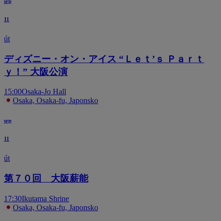
srp
11
út
ディズニー・オン・アイス “Ｌｅｔ’ｓ Ｐａｒｔ
ｙ！” 大阪公演
15:00
Osaka-Jo Hall
Osaka, Osaka-fu, Japonsko
srp
11
út
第７０回 大阪薪能
17:30
Ikutama Shrine
Osaka, Osaka-fu, Japonsko