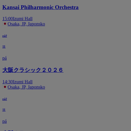
Kansai Philharmonic Orchestra
15:00
Izumi Hall
Osaka, JP, Japonsko
zář
11
pá
大阪クラシック２０２６
14:30
Izumi Hall
Osaka, JP, Japonsko
zář
11
pá