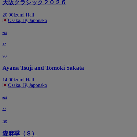
大阪クラシック２０２６
20:00
Izumi Hall
Osaka, JP, Japonsko
zář
12
so
Ayana Tsuji and Tomoki Sakata
14:00
Izumi Hall
Osaka, JP, Japonsko
zář
27
ne
森麻季（Ｓ）