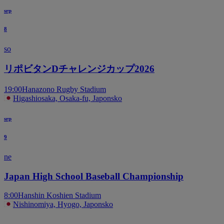
srp
8
so
リポビタンDチャレンジカップ2026
19:00
Hanazono Rugby Stadium
Higashiosaka, Osaka-fu, Japonsko
srp
9
ne
Japan High School Baseball Championship
8:00
Hanshin Koshien Stadium
Nishinomiya, Hyogo, Japonsko