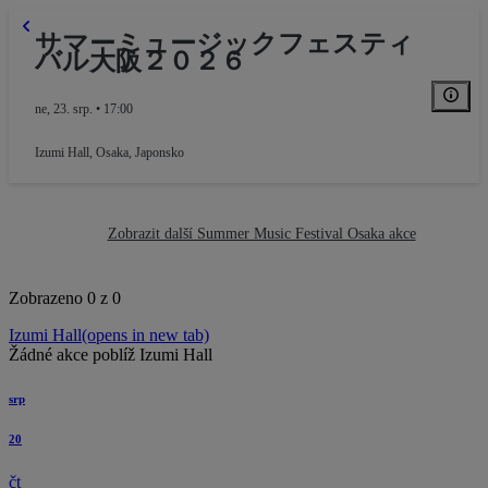
サマーミュージックフェスティ
バル大阪２０２６
ne, 23. srp. • 17:00
Izumi Hall
,
Osaka, Japonsko
Zobrazit další Summer Music Festival Osaka akce
Zobrazeno 0 z 0
Izumi Hall
(opens in new tab)
Žádné akce poblíž Izumi Hall
srp
Balcony
20
čt