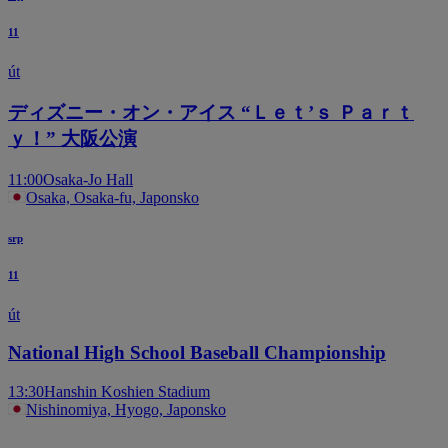
11
út
ディズニー・オン・アイス “Ｌｅｔ’ｓ Ｐａｒｔ
ｙ！” 大阪公演
11:00
Osaka-Jo Hall
Osaka, Osaka-fu, Japonsko
srp
11
út
National High School Baseball Championship
13:30
Hanshin Koshien Stadium
Nishinomiya, Hyogo, Japonsko