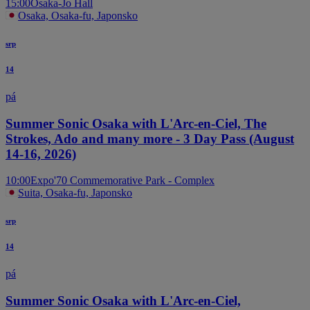
15:00
Osaka-Jo Hall
Osaka, Osaka-fu, Japonsko
srp
14
pá
Summer Sonic Osaka with L'Arc-en-Ciel, The
Strokes, Ado and many more - 3 Day Pass (August
14-16, 2026)
10:00
Expo'70 Commemorative Park - Complex
Suita, Osaka-fu, Japonsko
srp
14
pá
Summer Sonic Osaka with L'Arc-en-Ciel,