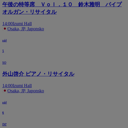
午後の特等席 Ｖｏｌ．１０ 鈴木雅明 パイプ
オルガン・リサイタル
14:00
Izumi Hall
Osaka, JP, Japonsko
zář
5
so
外山啓介 ピアノ・リサイタル
14:00
Izumi Hall
Osaka, JP, Japonsko
zář
6
ne