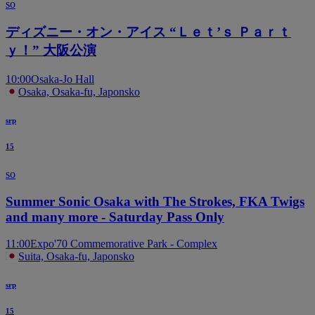
so
ディズニー・オン・アイス “Ｌｅｔ’ｓ Ｐａｒｔ
ｙ！” 大阪公演
10:00
Osaka-Jo Hall
Osaka, Osaka-fu, Japonsko
srp
15
so
Summer Sonic Osaka with The Strokes, FKA Twigs
and many more - Saturday Pass Only
11:00
Expo'70 Commemorative Park - Complex
Suita, Osaka-fu, Japonsko
srp
15