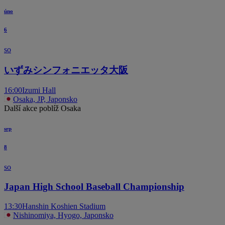
úno
6
so
いずみシンフォニエッタ大阪
16:00
Izumi Hall
Osaka, JP, Japonsko
Další akce poblíž Osaka
srp
8
so
Japan High School Baseball Championship
13:30
Hanshin Koshien Stadium
Nishinomiya, Hyogo, Japonsko