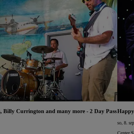
s, Billy Currington and many more - 2 Day Pass
Happy
so, 8. s
Center S