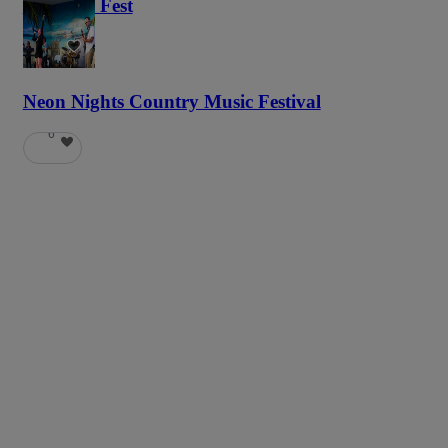
Haunted Fest
58
Neon Nights Country Music Festival
6