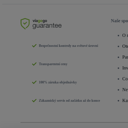
Naše spo
O 
Bezpečnostní kontroly na světové úrovni
Ote
Pa
Transparentní ceny
Inv
Co
100% záruka objednávky
Ne
Ka
Zákaznický servis od začátku až do konce