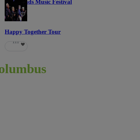
Lost Lands Music Festival
121
Happy Together Tour
111
olumbus