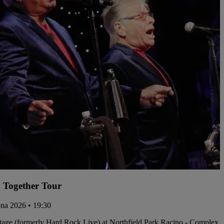
 Together Tour
rpna 2026 • 19:30
tage (formerly Hard Rock Live) at Northfield Park Racino - Complex