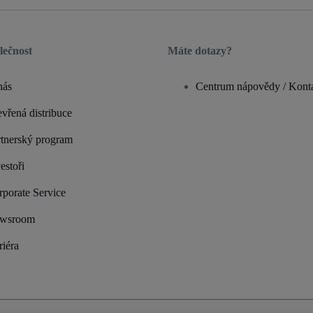
lečnost
Máte dotazy?
nás
Centrum nápovědy / Kont
vřená distribuce
rtnerský program
estoři
rporate Service
wsroom
riéra