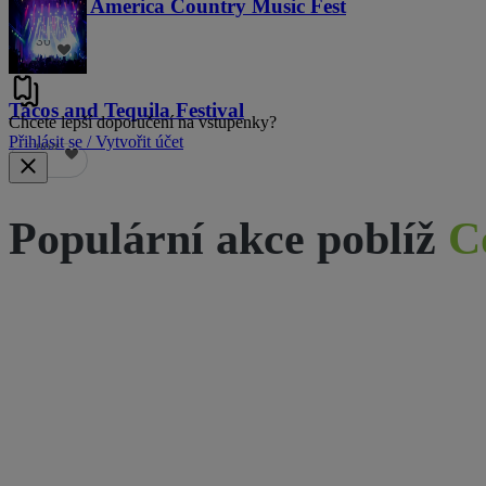
Voices of America Country Music Fest
36
Tacos and Tequila Festival
Chcete lepší doporučení na vstupenky?
Přihlásit se / Vytvořit účet
689
Populární akce poblíž
C