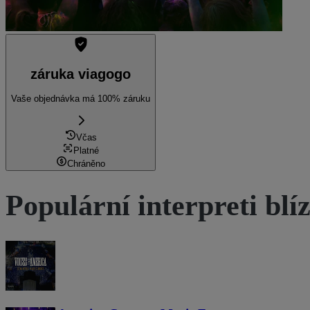
záruka viagogo
Vaše objednávka má 100% záruku
Včas
Platné
Chráněno
Populární interpreti blí