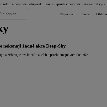
 pro nákup a přeprodej vstupenek. Ceny vstupenek v přeprodeji mohou být vyšší 
Objevovat
Prodat
Oblíbe
ky
se nekonají žádné akce Deep-Sky
go a získávejte oznámení o akcích a prozkoumejte více akcí níže.