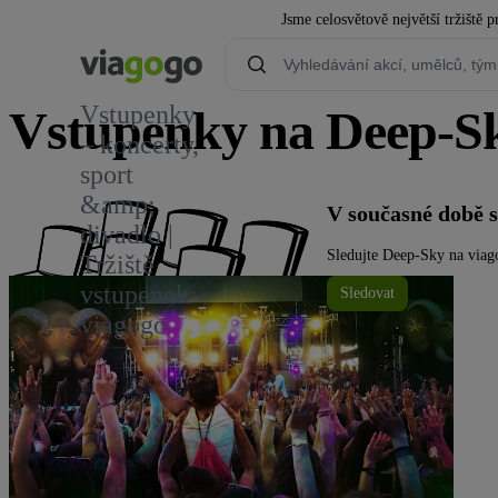
Jsme celosvětově největší tržiště
Vstupenky
Vstupenky na Deep-S
– koncerty,
sport
&amp;
V současné době 
divadlo |
Sledujte Deep-Sky na viago
Tržiště
vstupenek
Sledovat
viagogo