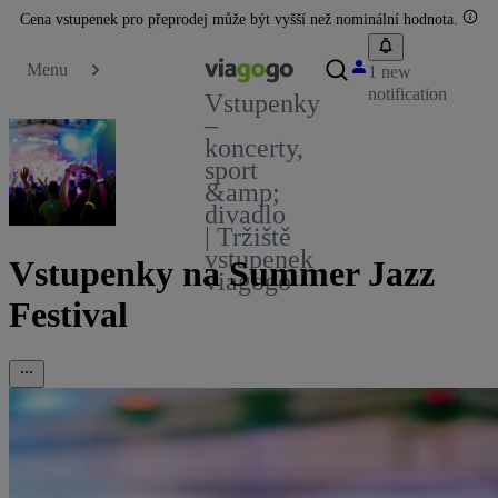
Cena vstupenek pro přeprodej může být vyšší než nominální hodnota.
Menu
1 new
notification
Vstupenky
–
koncerty,
sport
&amp;
divadlo
| Tržiště
vstupenek
Vstupenky na Summer Jazz
viagogo
Festival