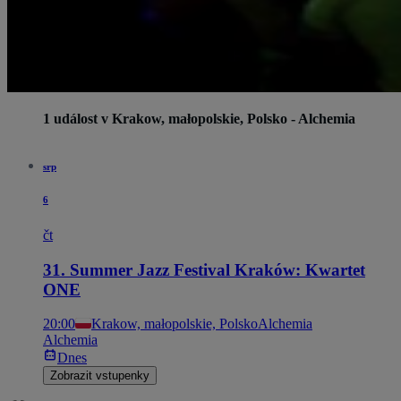
1 událost v Krakow, małopolskie, Polsko - Alchemia
srp
6
čt
31. Summer Jazz Festival Kraków: Kwartet
ONE
20:00
Krakow, małopolskie, Polsko
Alchemia
Alchemia
Dnes
Zobrazit vstupenky