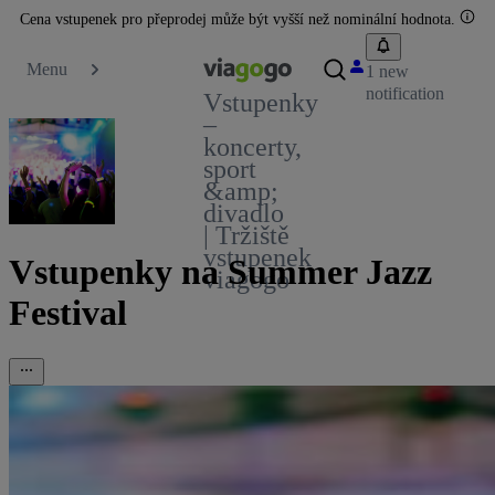
Cena vstupenek pro přeprodej může být vyšší než nominální hodnota.
Menu
1 new
notification
Vstupenky
–
koncerty,
sport
&amp;
divadlo
| Tržiště
vstupenek
Vstupenky na Summer Jazz
viagogo
Festival