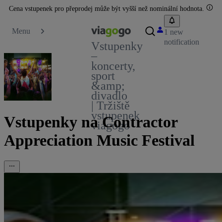
Cena vstupenek pro přeprodej může být vyšší než nominální hodnota.
Menu
1 new
notification
Vstupenky
–
koncerty,
sport
&amp;
divadlo
| Tržiště
vstupenek
Vstupenky na Contractor
viagogo
Appreciation Music Festival