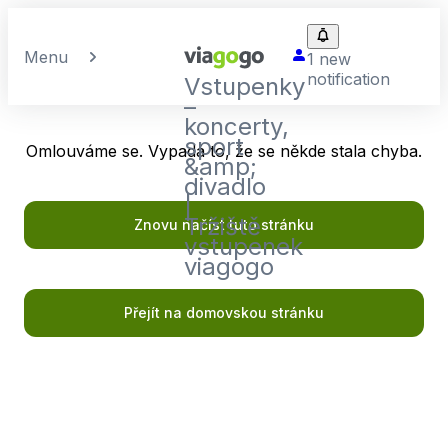
Menu
1 new
notification
Vstupenky
–
koncerty,
sport
Omlouváme se. Vypadá to, že se někde stala chyba.
&amp;
divadlo
|
Tržiště
Znovu načíst tuto stránku
vstupenek
viagogo
Přejít na domovskou stránku