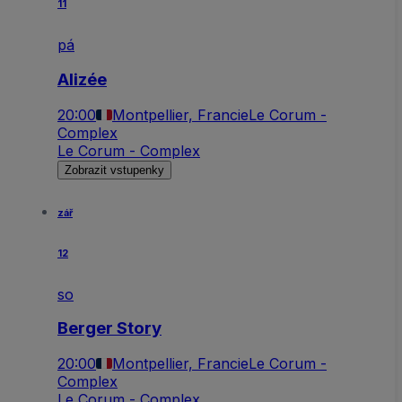
11
pá
Alizée
20:00
Montpellier, Francie
Le Corum -
Complex
Le Corum - Complex
Zobrazit vstupenky
zář
12
so
Berger Story
20:00
Montpellier, Francie
Le Corum -
Complex
Le Corum - Complex