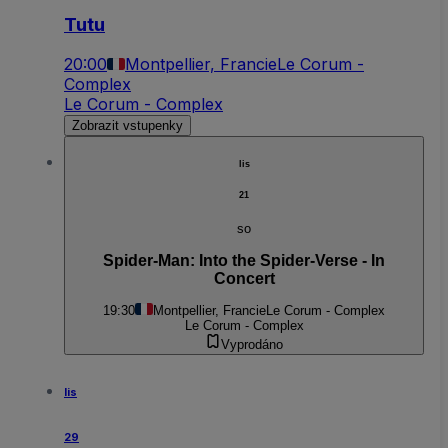
Tutu
20:00
Montpellier, Francie
Le Corum -
Complex
Le Corum - Complex
Zobrazit vstupenky
lis
21
so
Spider-Man: Into the Spider-Verse - In
Concert
19:30
Montpellier, Francie
Le Corum - Complex
Le Corum - Complex
Vyprodáno
lis
29