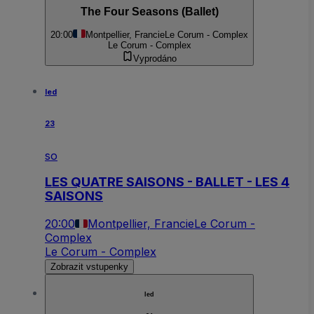
The Four Seasons (Ballet)
20:00
Montpellier, Francie
Le Corum - Complex
Le Corum - Complex
Vyprodáno
led
23
so
LES QUATRE SAISONS - BALLET - LES 4
SAISONS
20:00
Montpellier, Francie
Le Corum -
Complex
Le Corum - Complex
Zobrazit vstupenky
led