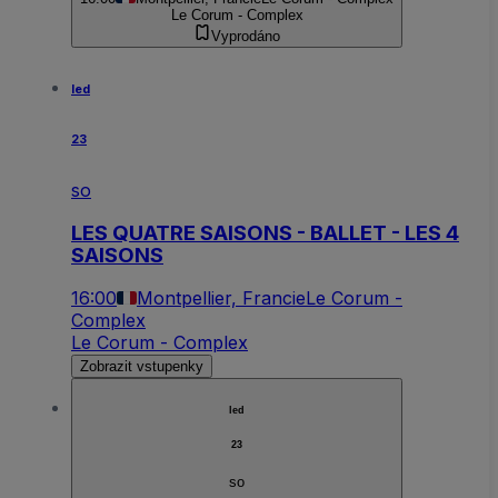
Le Corum - Complex
Vyprodáno
led
23
so
LES QUATRE SAISONS - BALLET - LES 4
SAISONS
16:00
Montpellier, Francie
Le Corum -
Complex
Le Corum - Complex
Zobrazit vstupenky
led
23
so