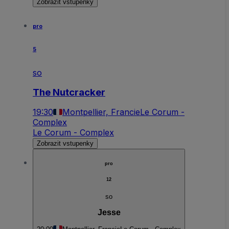
Zobrazit vstupenky
pro
5
so
The Nutcracker
19:30
Montpellier, Francie
Le Corum -
Complex
Le Corum - Complex
Zobrazit vstupenky
pro
12
so
Jesse