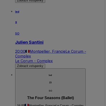
Zobrazit vstupenky
led
9
so
Julien Santini
20:00
Montpellier, Francie
Le Corum -
Complex
Le Corum - Complex
Zobrazit vstupenky
led
23
so
The Four Seasons (Ballet)
16:00
Montpellier, Francie
Le Corum - Complex