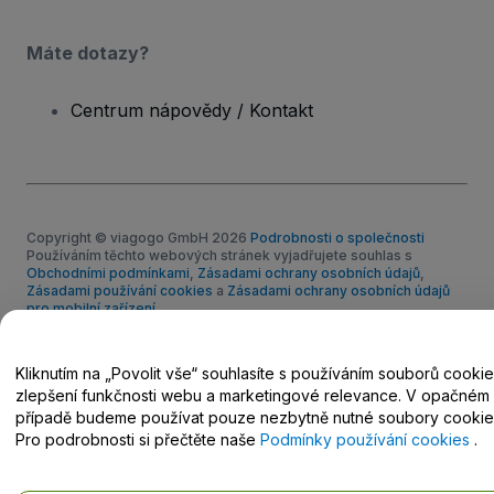
Máte dotazy?
Centrum nápovědy / Kontakt
Copyright © viagogo GmbH 2026
Podrobnosti o společnosti
Používáním těchto webových stránek vyjadřujete souhlas s
Obchodními podmínkami
,
Zásadami ochrany osobních údajů
,
Zásadami používání cookies
a
Zásadami ochrany osobních údajů
pro mobilní zařízení
.
Nesdílejte mé osobní údaje nebo volby týkající se ochrany
osobních údajů
Kliknutím na „Povolit vše“ souhlasíte s používáním souborů cooki
zlepšení funkčnosti webu a marketingové relevance. V opačném
případě budeme používat pouze nezbytně nutné soubory cookie
Pro podrobnosti si přečtěte naše
Podmínky používání cookies
.