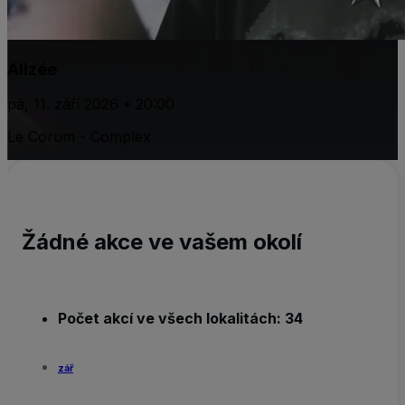
Alizée
pá, 11. září 2026 • 20:00
Le Corum - Complex
Žádné akce ve vašem okolí
Počet akcí ve všech lokalitách: 34
zář