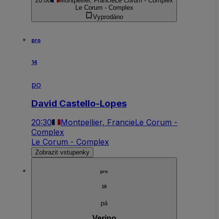
20:00
Montpellier, Francie
Le Corum - Complex
Le Corum - Complex
Vyprodáno
pro
14
po
David Castello-Lopes
20:30
Montpellier, Francie
Le Corum -
Complex
Le Corum - Complex
Zobrazit vstupenky
pro
18
pá
Verino