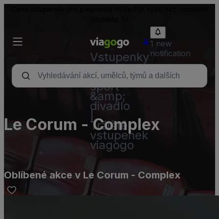
Cena vstupenek pro přeprodej může být vyšší než nominální
hodnota.
1 new
notification
Vstupenky
–
koncerty,
sport
&amp;
divadlo
|
Le Corum - Complex
Tržiště
vstupenek
viagogo
Oblíbené akce v Le Corum - Complex