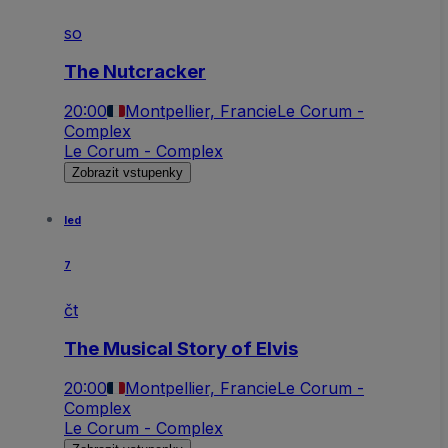
so
The Nutcracker
20:00
Montpellier, Francie
Le Corum -
Complex
Le Corum - Complex
Zobrazit vstupenky
led
7
čt
The Musical Story of Elvis
20:00
Montpellier, Francie
Le Corum -
Complex
Le Corum - Complex