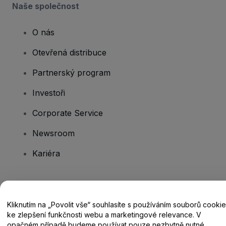
Naše společnost
O nás
Otevřená distribuce
Partnerský program
Investoři
Corporate Service
Newsroom
Kariéra
Máte dotazy?
Kliknutím na „Povolit vše“ souhlasíte s používáním souborů cookie
Centrum nápovědy / Kontakt
ke zlepšení funkčnosti webu a marketingové relevance. V
opačném případě budeme používat pouze nezbytně nutné