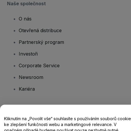
Naše společnost
O nás
Otevřená distribuce
Partnerský program
Investoři
Corporate Service
Newsroom
Kariéra
Máte dotazy?
Kliknutím na „Povolit vše“ souhlasíte s používáním souborů cookie
Centrum nápovědy / Kontakt
ke zlepšení funkčnosti webu a marketingové relevance. V
opačném případě budeme používat pouze nezbytně nutné