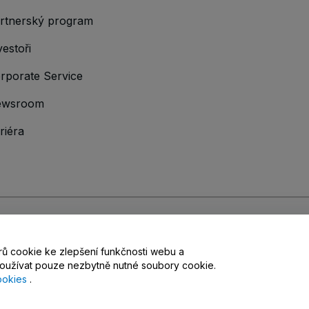
rtnerský program
vestoři
rporate Service
ewsroom
riéra
hodními podmínkami
,
Zásadami ochrany osobních údajů
,
Zásadami používá
orů cookie ke zlepšení funkčnosti webu a
hoices
užívat pouze nezbytně nutné soubory cookie.
ookies
.