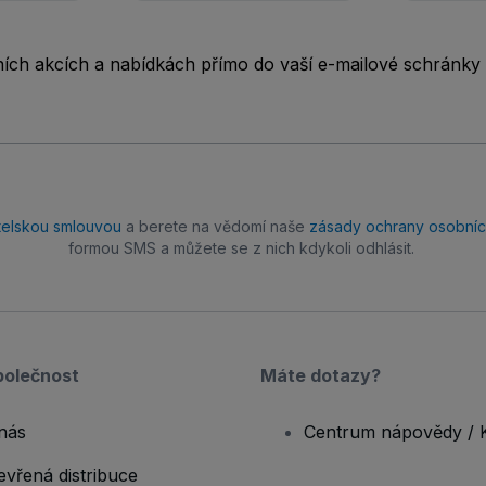
rních akcích a nabídkách přímo do vaší e-mailové schránky
telskou smlouvou
a berete na vědomí naše
zásady ochrany osobníc
formou SMS a můžete se z nich kdykoli odhlásit.
polečnost
Máte dotazy?
nás
Centrum nápovědy / 
evřená distribuce