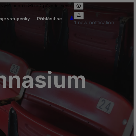
 vyšší nebo nižší než původní cena.
oje vstupenky
Přihlásit se
1 new notification
mnasium