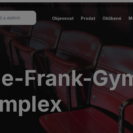
ákup a přeprodej vstupenek. Ceny vstupenek v přeprodeji mohou být
Objevovat
Prodat
Oblíbené
M
nne-Frank-Gy
omplex