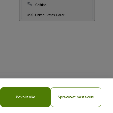
Čeština
US$
United States Dollar
ní cookies
a
Zásadami ochrany osobních údajů pro mobilní
Povolit vše
Spravovat nastavení