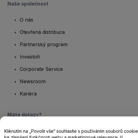
Naše společnost
O nás
Otevřená distribuce
Partnerský program
Investoři
Corporate Service
Newsroom
Kariéra
Máte dotazy?
Centrum nápovědy / Kontakt
Kliknutím na „Povolit vše“ souhlasíte s používáním souborů cookie
ke zlepšení funkčnosti webu a marketingové relevance. V