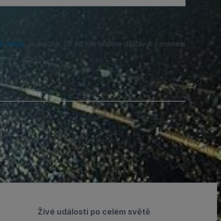
h údajů
. Je možné, že od nás budete dostávat oznámení
Živé události po celém světě