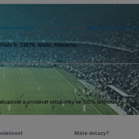
telskou smlouvou
a berete na vědomí naše
zásady ochrany osobníc
formou SMS a můžete se z nich kdykoli odhlásit.
Platz 9, 23879, Mölln, Německo
akupovat a prodávat vstupenky se 100% jistotou.
polečnost
Máte dotazy?