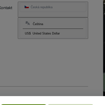
Kontakt
Česká republika
Čeština
US$
United States Dollar
ní cookies
a
Zásadami ochrany osobních údajů pro mobilní