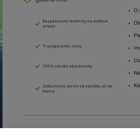
O 
Bezpečnostní kontroly na světové
Ot
úrovni
Pa
Transparentní ceny
In
Co
100% záruka objednávky
N
Ka
Zákaznický servis od začátku až do
konce
Copyright © viagogo GmbH 2026
Podrobnosti o společnosti
Používáním těchto webových stránek vyjadřujete souhlas s
Obc