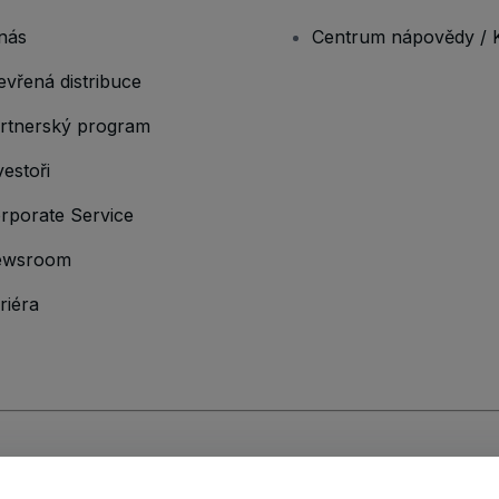
nás
Centrum nápovědy / 
evřená distribuce
rtnerský program
vestoři
rporate Service
ewsroom
riéra
hodními podmínkami
,
Zásadami ochrany osobních údajů
,
Zásadami používá