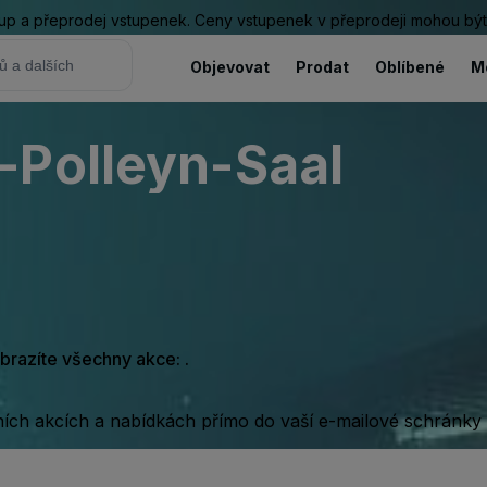
ákup a přeprodej vstupenek. Ceny vstupenek v přeprodeji mohou být
Objevovat
Prodat
Oblíbené
M
-Polleyn-Saal
obrazíte všechny akce: .
rních akcích a nabídkách přímo do vaší e-mailové schránky