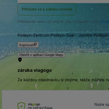
Přihlaste se k odběru novinek
Přihlášením nebo vytvořením účtu souhlasíte s naší
uživa
Polleyn-Zentrum-Polleyn-Saal
-
Jochim-Polleyn-
Kopírovat
Otevřít v aplikaci Google Mapy
záruka viagogo
Za každou objednávku si stojíme, takže můžete n
Naše s