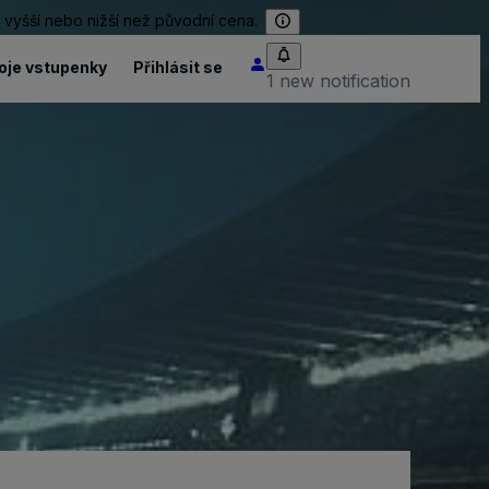
 vyšší nebo nižší než původní cena.
oje vstupenky
Přihlásit se
1 new notification