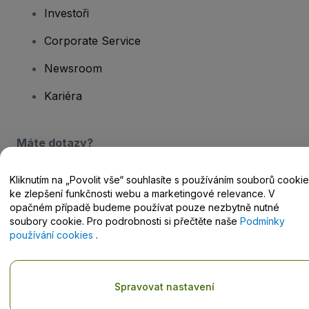
Investoři
Corporate Service
Newsroom
Kariéra
Máte dotazy?
Centrum nápovědy / Kontakt
Kliknutím na „Povolit vše“ souhlasíte s používáním souborů cookie
ke zlepšení funkčnosti webu a marketingové relevance. V
opačném případě budeme používat pouze nezbytně nutné
soubory cookie. Pro podrobnosti si přečtěte naše
Podmínky
používání cookies
.
Copyright © viagogo GmbH 2026
Podrobnosti o společnosti
Používáním těchto webových stránek vyjadřujete souhlas s
Obchodními podmínkami
,
Zásadami ochrany osobních údajů
,
Spravovat nastavení
Zásadami používání cookies
a
Zásadami ochrany osobních údajů
pro mobilní zařízení
.