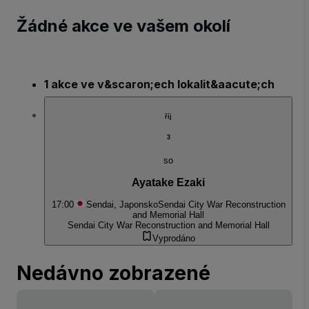
Žádné akce ve vašem okolí
1 akce ve v&scaron;ech lokalit&aacute;ch
říj
3
so
Ayatake Ezaki
17:00
Sendai, Japonsko
Sendai City War Reconstruction
and Memorial Hall
Sendai City War Reconstruction and Memorial Hall
Vyprodáno
Nedávno zobrazené