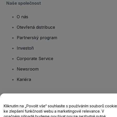
Naše společnost
O nás
Otevřená distribuce
Partnerský program
Investoři
Corporate Service
Newsroom
Kariéra
Máte dotazy?
Kliknutím na „Povolit vše“ souhlasíte s používáním souborů cookie
Centrum nápovědy / Kontakt
ke zlepšení funkčnosti webu a marketingové relevance. V
opačném případě budeme používat pouze nezbytně nutné