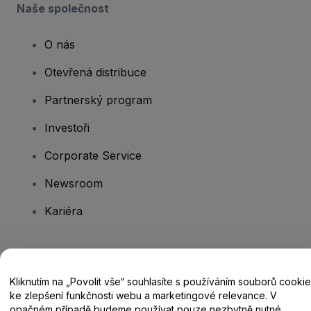
Naše společnost
O nás
Otevřená distribuce
Partnerský program
Investoři
Corporate Service
Newsroom
Kariéra
Máte dotazy?
Kliknutím na „Povolit vše“ souhlasíte s používáním souborů cookie
Centrum nápovědy / Kontakt
ke zlepšení funkčnosti webu a marketingové relevance. V
opačném případě budeme používat pouze nezbytně nutné