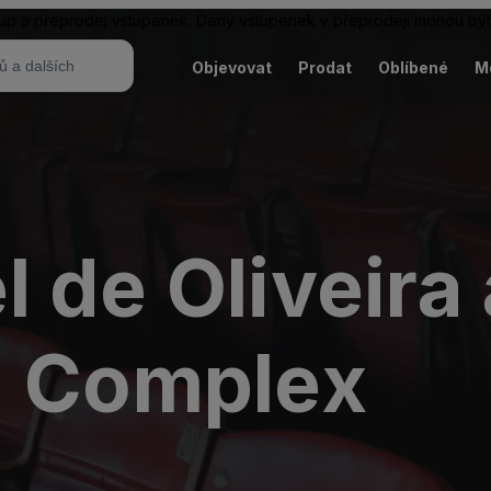
ákup a přeprodej vstupenek. Ceny vstupenek v přeprodeji mohou být
Objevovat
Prodat
Oblíbené
M
 de Oliveira
- Complex