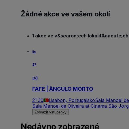
Žádné akce ve vašem okolí
1 akce ve v&scaron;ech lokalit&aacute;ch
lis
27
pá
FAFE | ÂNGULO MORTO
21:30
Lisabon, Portugalsko
Sala Manoel de
Sala Manoel de Oliveira at Cinema São Jor
Zobrazit vstupenky
Nedávno zobrazené