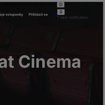
 vyšší nebo nižší než původní cena.
oje vstupenky
Přihlásit se
1 new notification
 at Cinema