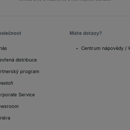
polečnost
Máte dotazy?
nás
Centrum nápovědy / 
evřená distribuce
rtnerský program
vestoři
rporate Service
ewsroom
riéra