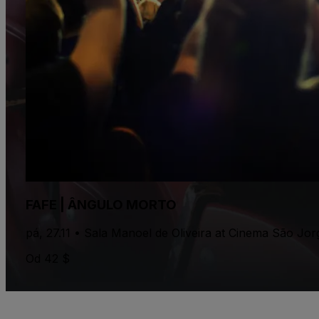
FAFE | ÂNGULO MORTO
pá, 27.11 • Sala Manoel de Oliveira at Cinema São Jo
Od 42 $