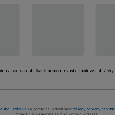
rních akcích a nabídkách přímo do vaší e-mailové schránky
telskou smlouvou
a berete na vědomí naše
zásady ochrany osobníc
formou SMS a můžete se z nich kdykoli odhlásit.