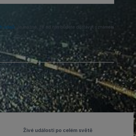
h údajů
. Je možné, že od nás budete dostávat oznámení
Živé události po celém světě