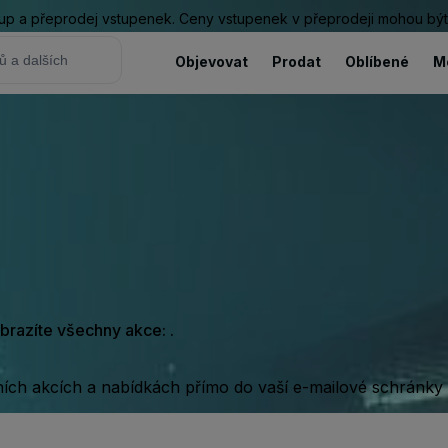
ákup a přeprodej vstupenek. Ceny vstupenek v přeprodeji mohou být
Objevovat
Prodat
Oblíbené
M
obrazíte všechny akce: .
rních akcích a nabídkách přímo do vaší e-mailové schránky