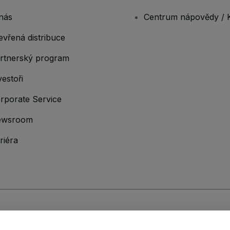
nás
Centrum nápovědy / 
evřená distribuce
rtnerský program
vestoři
rporate Service
ewsroom
riéra
hodními podmínkami
,
Zásadami ochrany osobních údajů
,
Zásadami používá