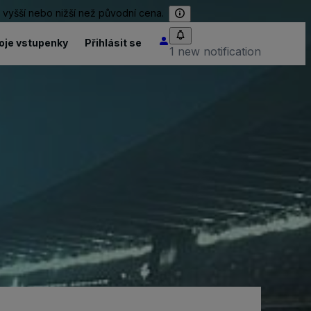
 vyšší nebo nižší než původní cena.
oje vstupenky
Přihlásit se
1 new notification