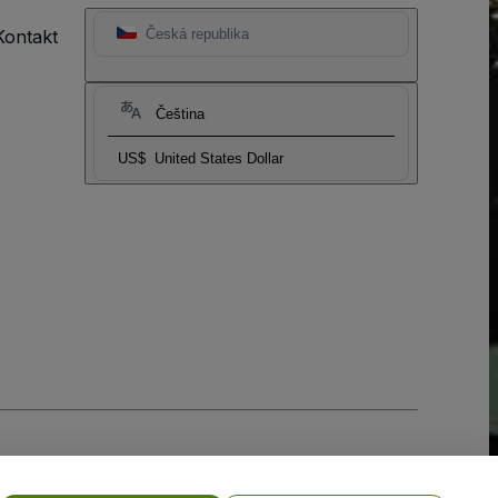
Kontakt
Česká republika
Čeština
US$
United States Dollar
ní cookies
a
Zásadami ochrany osobních údajů pro mobilní