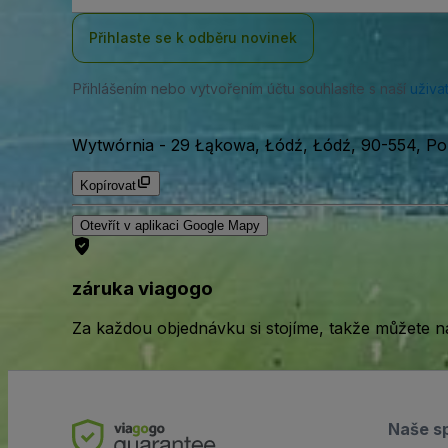
Přihlaste se k odběru novinek
Přihlášením nebo vytvořením účtu souhlasíte s naší
uživa
Wytwórnia
-
29 Łąkowa, Łódź, Łódź, 90-554, Po
Kopírovat
Otevřít v aplikaci Google Mapy
záruka viagogo
Za každou objednávku si stojíme, takže můžete n
Naše s