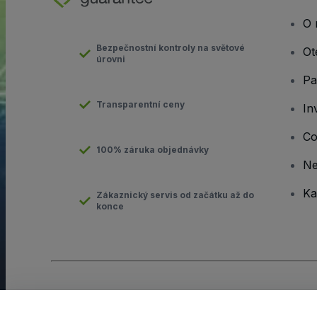
O 
Bezpečnostní kontroly na světové
Ot
úrovni
Pa
Transparentní ceny
In
Co
100% záruka objednávky
N
Ka
Zákaznický servis od začátku až do
konce
Copyright © viagogo GmbH 2026
Podrobnosti o společnosti
Používáním těchto webových stránek vyjadřujete souhlas s
Obc