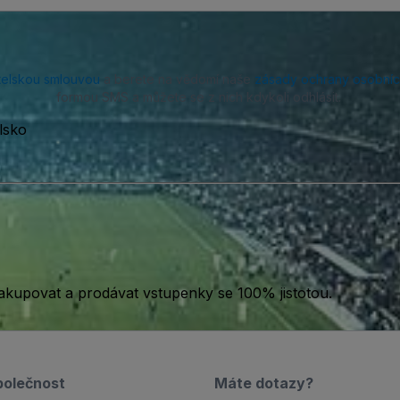
telskou smlouvou
a berete na vědomí naše
zásady ochrany osobníc
formou SMS a můžete se z nich kdykoli odhlásit.
lsko
akupovat a prodávat vstupenky se 100% jistotou.
polečnost
Máte dotazy?