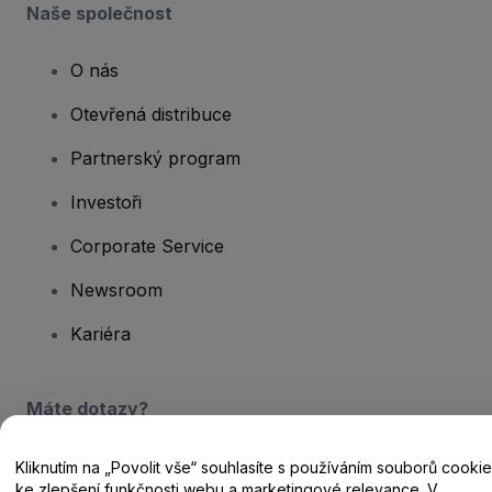
Naše společnost
O nás
Otevřená distribuce
Partnerský program
Investoři
Corporate Service
Newsroom
Kariéra
Máte dotazy?
Centrum nápovědy / Kontakt
Kliknutím na „Povolit vše“ souhlasíte s používáním souborů cookie
ke zlepšení funkčnosti webu a marketingové relevance. V