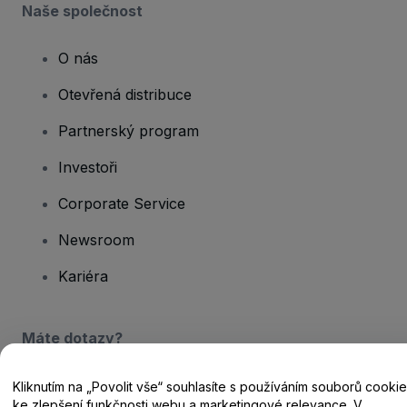
Naše společnost
O nás
Otevřená distribuce
Partnerský program
Investoři
Corporate Service
Newsroom
Kariéra
Máte dotazy?
Centrum nápovědy / Kontakt
Kliknutím na „Povolit vše“ souhlasíte s používáním souborů cookie
ke zlepšení funkčnosti webu a marketingové relevance. V