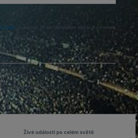
h údajů
. Je možné, že od nás budete dostávat oznámení
Živé události po celém světě