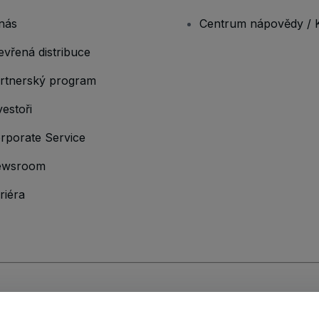
nás
Centrum nápovědy / 
evřená distribuce
rtnerský program
vestoři
rporate Service
ewsroom
riéra
hodními podmínkami
,
Zásadami ochrany osobních údajů
,
Zásadami používá