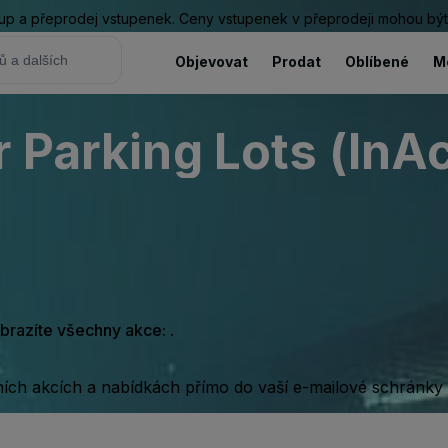
ákup a přeprodej vstupenek. Ceny vstupenek v přeprodeji mohou být
Objevovat
Prodat
Oblíbené
M
 Parking Lots (InAc
obrazíte všechny akce: .
rních akcích a nabídkách přímo do vaší e-mailové schránky