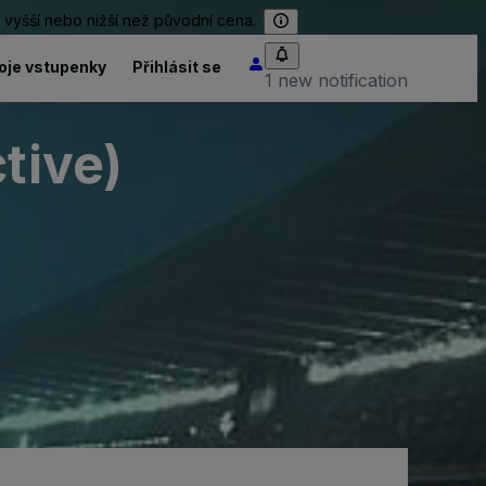
 vyšší nebo nižší než původní cena.
oje vstupenky
Přihlásit se
1 new notification
tive)