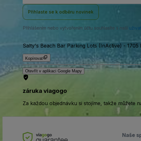
Přihlaste se k odběru novinek
Přihlášením nebo vytvořením účtu souhlasíte s naší
uživa
Salty's Beach Bar Parking Lots (InActive)
-
1705 
Kopírovat
Otevřít v aplikaci Google Mapy
záruka viagogo
Za každou objednávku si stojíme, takže můžete n
Naše s