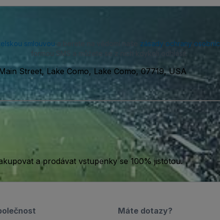
telskou smlouvou
a berete na vědomí naše
zásady ochrany osobníc
formou SMS a můžete se z nich kdykoli odhlásit.
Main Street, Lake Como, Lake Como, 07719, USA
akupovat a prodávat vstupenky se 100% jistotou.
polečnost
Máte dotazy?