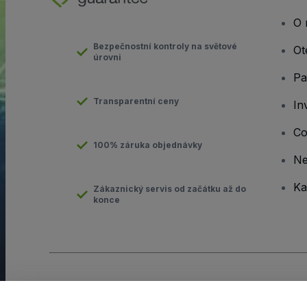
O 
Bezpečnostní kontroly na světové
Ot
úrovni
Pa
Transparentní ceny
In
Co
100% záruka objednávky
N
Ka
Zákaznický servis od začátku až do
konce
Copyright © viagogo GmbH 2026
Podrobnosti o společnosti
Používáním těchto webových stránek vyjadřujete souhlas s
Obc