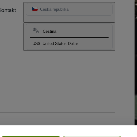
Kontakt
Česká republika
Čeština
US$
United States Dollar
ní cookies
a
Zásadami ochrany osobních údajů pro mobilní