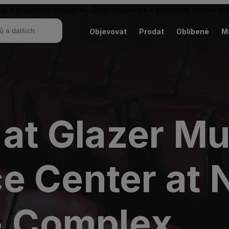
ákup a přeprodej vstupenek. Ceny vstupenek v přeprodeji mohou být
Objevovat
Prodat
Oblíbené
M
 at Glazer Mu
e Center at 
 - Complex