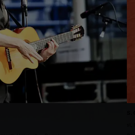
S.
st,