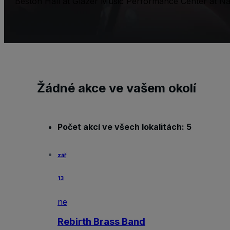
Beston Hall at Glazer Music Performance Center at Na
Žádné akce ve vašem okolí
Počet akcí ve všech lokalitách: 5
zář
13
ne
Rebirth Brass Band