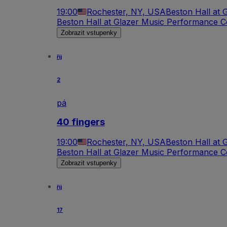
19:00
Rochester, NY, USA
Beston Hall at 
Beston Hall at Glazer Music Performance C
Zobrazit vstupenky
říj
2
pá
40 fingers
19:00
Rochester, NY, USA
Beston Hall at 
Beston Hall at Glazer Music Performance C
Zobrazit vstupenky
říj
17