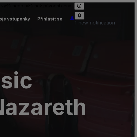
 vyšší nebo nižší než původní cena.
oje vstupenky
Přihlásit se
1 new notification
sic
Nazareth