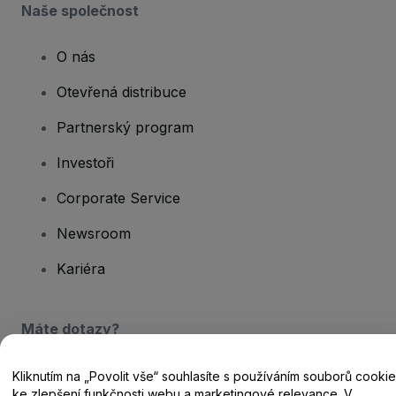
Naše společnost
O nás
Otevřená distribuce
Partnerský program
Investoři
Corporate Service
Newsroom
Kariéra
Máte dotazy?
Centrum nápovědy / Kontakt
Kliknutím na „Povolit vše“ souhlasíte s používáním souborů cookie
ke zlepšení funkčnosti webu a marketingové relevance. V