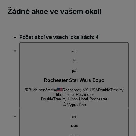
Žádné akce ve vašem okolí
Počet akcí ve všech lokalitách: 4
srp
14
pá
Rochester Star Wars Expo
Bude oznámeno
Rochester, NY, USA
DoubleTree by
Hilton Hotel Rochester
DoubleTree by Hilton Hotel Rochester
Vyprodáno
srp
14-16