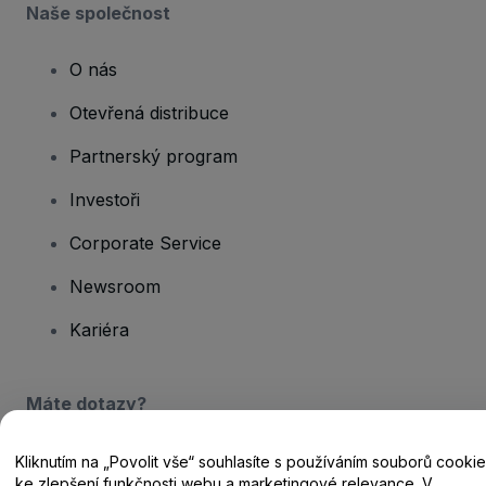
Naše společnost
O nás
Otevřená distribuce
Partnerský program
Investoři
Corporate Service
Newsroom
Kariéra
Máte dotazy?
Centrum nápovědy / Kontakt
Kliknutím na „Povolit vše“ souhlasíte s používáním souborů cookie
ke zlepšení funkčnosti webu a marketingové relevance. V