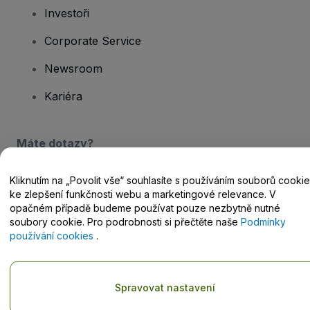
Investoři
Corporate Service
Newsroom
Kariéra
Máte dotazy?
Centrum nápovědy / Kontakt
Kliknutím na „Povolit vše“ souhlasíte s používáním souborů cookie
ke zlepšení funkčnosti webu a marketingové relevance. V
opačném případě budeme používat pouze nezbytně nutné
soubory cookie. Pro podrobnosti si přečtěte naše
Podmínky
používání cookies
.
Copyright © viagogo GmbH 2026
Podrobnosti o společnosti
Používáním těchto webových stránek vyjadřujete souhlas s
Obchodními podmínkami
,
Zásadami ochrany osobních údajů
,
Spravovat nastavení
Zásadami používání cookies
a
Zásadami ochrany osobních údajů
pro mobilní zařízení
.