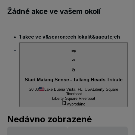
Žádné akce ve vašem okolí
1 akce ve v&scaron;ech lokalit&aacute;ch
srp
20
čt
Start Making Sense - Talking Heads Tribute
20:00
Lake Buena Vista, FL, USA
Liberty Square
Riverboat
Liberty Square Riverboat
Vyprodáno
Nedávno zobrazené