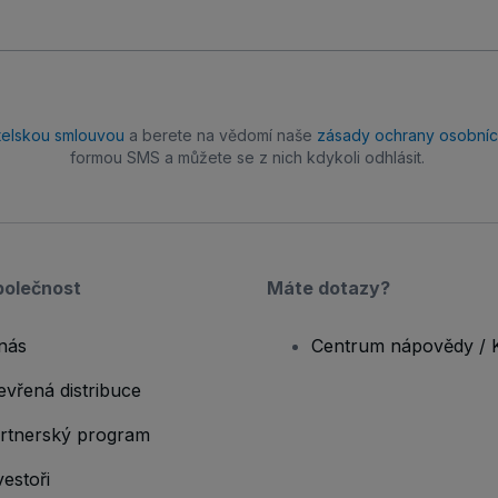
telskou smlouvou
a berete na vědomí naše
zásady ochrany osobníc
formou SMS a můžete se z nich kdykoli odhlásit.
polečnost
Máte dotazy?
nás
Centrum nápovědy / 
evřená distribuce
rtnerský program
vestoři