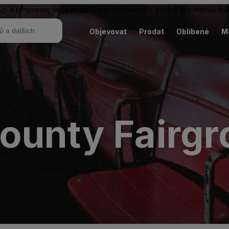
ákup a přeprodej vstupenek. Ceny vstupenek v přeprodeji mohou být
Objevovat
Prodat
Oblíbené
M
ounty Fairg