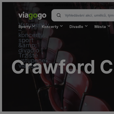
Jsme celosvětově největší tržiště pro n
Vstupenky
Sporty
Koncerty
Divadlo
Města
–
koncerty,
sport
&amp;
divadlo |
Tržiště
Crawford C
vstupenek
viagogo