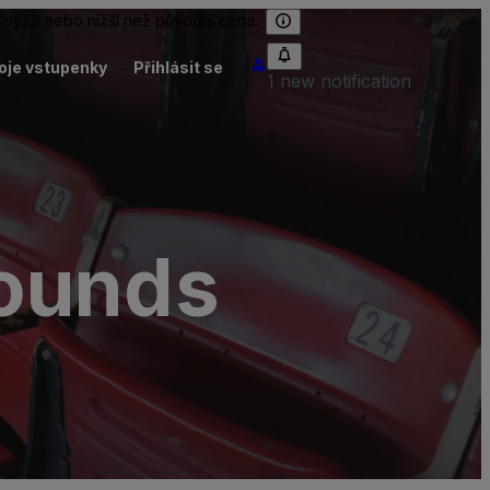
 vyšší nebo nižší než původní cena.
oje vstupenky
Přihlásit se
1 new notification
rounds