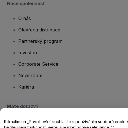
Naše společnost
O nás
Otevřená distribuce
Partnerský program
Investoři
Corporate Service
Newsroom
Kariéra
Máte dotazy?
Centrum nápovědy / Kontakt
Kliknutím na „Povolit vše“ souhlasíte s používáním souborů cookie
ke zlepšení funkčnosti webu a marketingové relevance. V