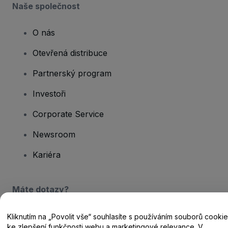
Naše společnost
O nás
Otevřená distribuce
Partnerský program
Investoři
Corporate Service
Newsroom
Kariéra
Máte dotazy?
Centrum nápovědy / Kontakt
Kliknutím na „Povolit vše“ souhlasíte s používáním souborů cookie
ke zlepšení funkčnosti webu a marketingové relevance. V