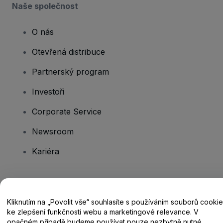
Naše společnost
O nás
Otevřená distribuce
Partnerský program
Investoři
Corporate Service
Newsroom
Kariéra
Máte dotazy?
Kliknutím na „Povolit vše“ souhlasíte s používáním souborů cookie
Centrum nápovědy / Kontakt
ke zlepšení funkčnosti webu a marketingové relevance. V
opačném případě budeme používat pouze nezbytně nutné