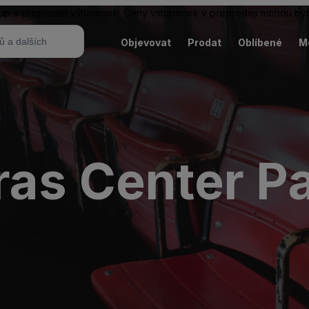
ákup a přeprodej vstupenek. Ceny vstupenek v přeprodeji mohou být
Objevovat
Prodat
Oblíbené
M
ras Center Pa