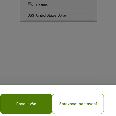
Čeština
US$
United States Dollar
ní cookies
a
Zásadami ochrany osobních údajů pro mobilní
Povolit vše
Spravovat nastavení