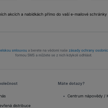
rních akcích a nabídkách přímo do vaší e-mailové schránky
telskou smlouvou
a berete na vědomí naše
zásady ochrany osobníc
formou SMS a můžete se z nich kdykoli odhlásit.
polečnost
Máte dotazy?
nás
Centrum nápovědy / 
evřená distribuce