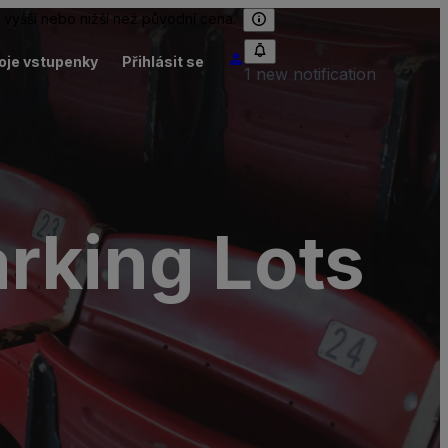
 vyšší nebo nižší než původní cena.
oje vstupenky
Přihlásit se
1 new notification
rking Lots