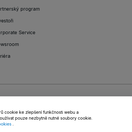
rtnerský program
vestoři
rporate Service
ewsroom
riéra
hodními podmínkami
,
Zásadami ochrany osobních údajů
,
Zásadami používá
orů cookie ke zlepšení funkčnosti webu a
bních údajů
užívat pouze nezbytně nutné soubory cookie.
ookies
.